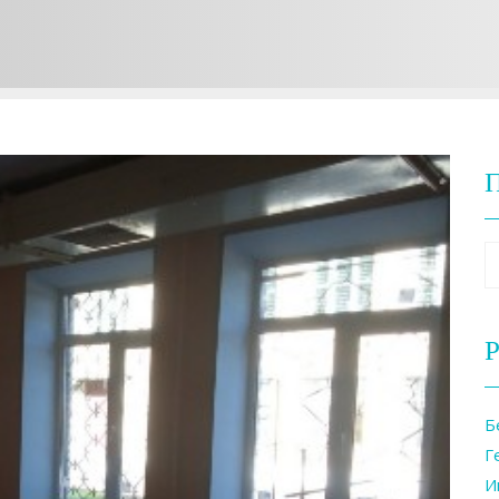
Р
Б
Г
И