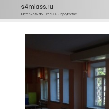
Промотать
s4miass.ru
к
Материалы по школьным предметам
содержимому