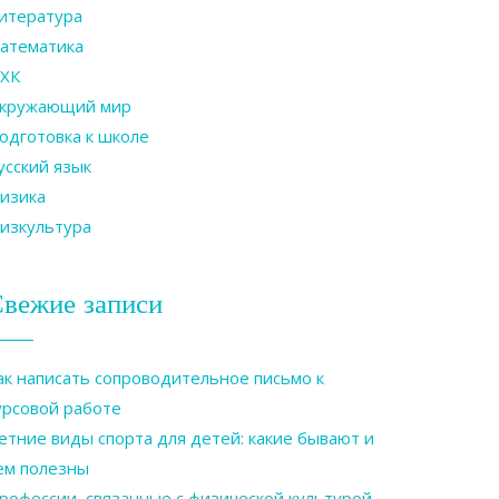
итература
атематика
ХК
кружающий мир
одготовка к школе
усский язык
изика
изкультура
вежие записи
ак написать сопроводительное письмо к
урсовой работе
етние виды спорта для детей: какие бывают и
ем полезны
рофессии, связанные с физической культурой