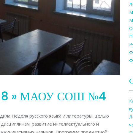
Л
М
М
О
П
Р
Ф
Ф
С
ца 8 » МАОУ СОШ №4
К
к
одила Неделя русского языка и литературы, целью
Л
 дисциплинам; развитие интеллектуального и
ч
коммуникативных навыков. Программа предметной
П