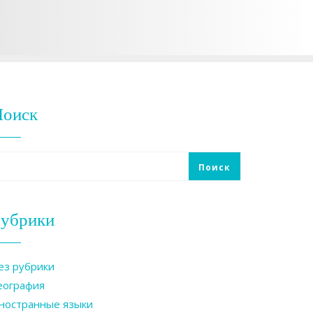
Поиск
Поиск
убрики
ез рубрики
еография
ностранные языки