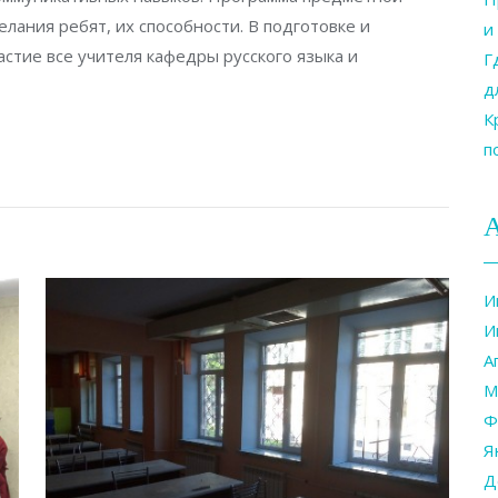
лания ребят, их способности. В подготовке и
и
астие все учителя кафедры русского языка и
Г
д
К
п
И
И
А
М
Ф
Я
Д