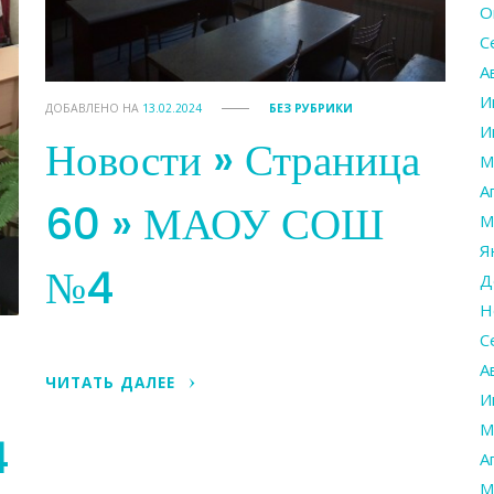
О
С
А
И
ДОБАВЛЕНО НА
13.02.2024
БЕЗ РУБРИКИ
И
Новости » Страница
М
А
60 » МАОУ СОШ
М
Я
№4
Д
Н
С
А
ЧИТАТЬ ДАЛЕЕ
И
М
4
А
М