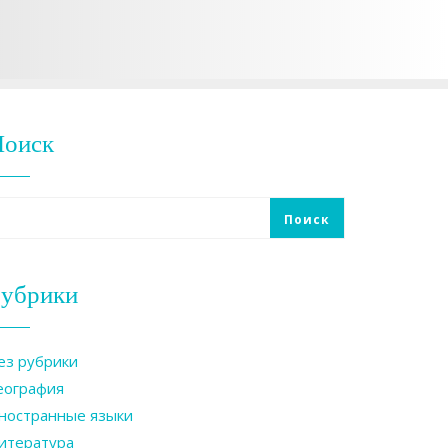
Поиск
Поиск
убрики
ез рубрики
еография
ностранные языки
итература