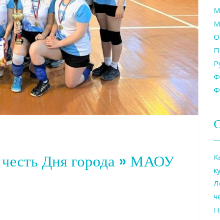
М
М
О
П
Р
Ф
Ф
С
 честь Дня города » МАОУ
К
к
Л
ч
П