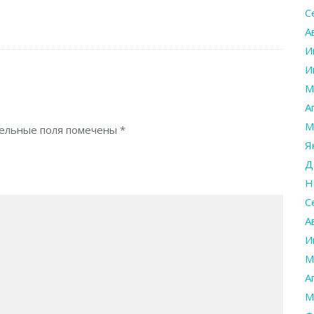
С
А
И
И
М
А
М
ельные поля помечены
*
Я
Д
Н
С
А
И
М
А
М