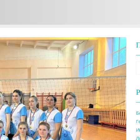
Р
Б
Г
И
Л