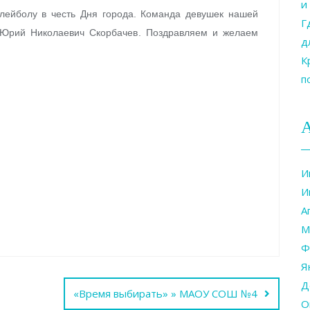
и
олейболу в честь Дня города. Команда девушек нашей
Г
 Юрий Николаевич Скорбачев. Поздравляем и желаем
д
К
п
И
И
А
М
Ф
Я
Д
«Время выбирать» » МАОУ СОШ №4
О