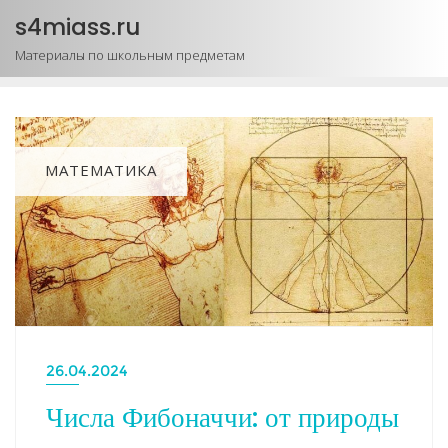
Промотать
s4miass.ru
к
Материалы по школьным предметам
содержимому
МАТЕМАТИКА
26.04.2024
Числа Фибоначчи: от природы