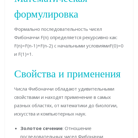
формулировка
Формально последовательность чисел
Фибоначчи
F
(
n
)
определяется рекурсивно как:
F
(
n
)
=
F
(
n-1
)
+
F
(
n-2)
с начальными условиями
F
(
0
)
=
0
и
F
(
1
)
=
1
.
Свойства и применения
Числа Фибоначчи обладают удивительными
свойствами и находят применение в самых
разных областях, от математики до биологии,
искусства и компьютерных наук.
Золотое сечение
: Отношение
последовательных чисел Фибоначчи