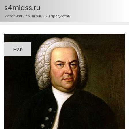
Промотать
s4miass.ru
к
Материалы по школьным предметам
содержимому
МХК