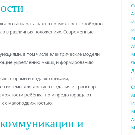
ности
С
А
И
льного аппарата важна возможность свободно
И
ело в различных положениях. Современные
М
А
нкциями, в том числе электрические модели;
М
вующие укреплению мышц и формированию
Я
Д
фиксаторами и подлокотниками;
Н
 системы для доступа в здания и транспорт.
С
озможности ребёнка, но и предотвращают
А
ых с малоподвижностью.
И
М
 коммуникации и
А
М