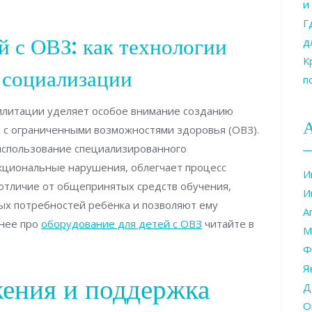
и
Г
й с ОВЗ: как технологии
д
К
 социализации
п
илитации уделяет особое внимание созданию
й с ограниченными возможностями здоровья (ОВЗ).
использование специализированного
кциональные нарушения, облегчает процесс
И
 отличие от общепринятых средств обучения,
И
бых потребностей ребёнка и позволяют ему
А
бнее про
оборудование для детей с ОВЗ
читайте в
М
Ф
Я
жения и поддержка
Д
О