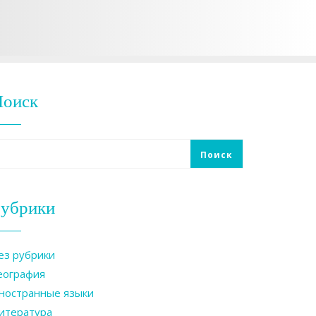
Поиск
Поиск
убрики
ез рубрики
еография
ностранные языки
итература