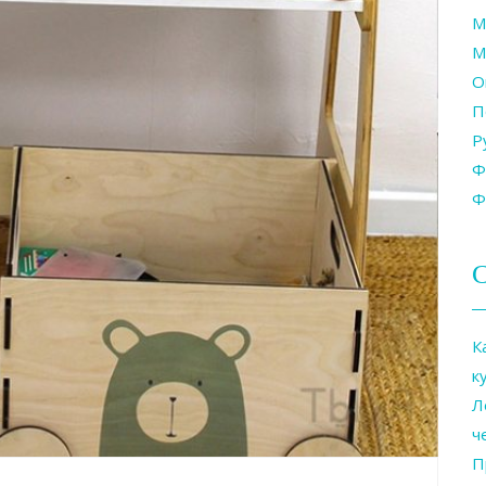
М
М
О
П
Р
Ф
Ф
С
К
к
Л
ч
П