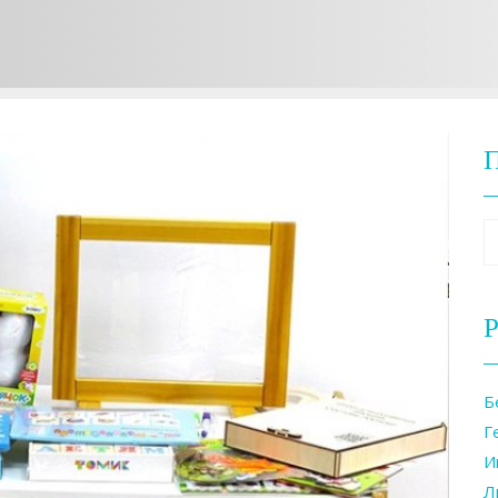
Р
Б
Г
И
Л