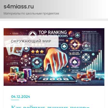
Промотать
s4miass.ru
к
Материалы по школьным предметам
содержимому
ОКРУЖАЮЩИЙ МИР
04.12.2024
Как рейтинг лучших покер-