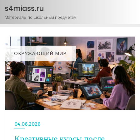
Промотать
s4miass.ru
к
Материалы по школьным предметам
содержимому
ОКРУЖАЮЩИЙ МИР
04.06.2026
Креативные курсы после