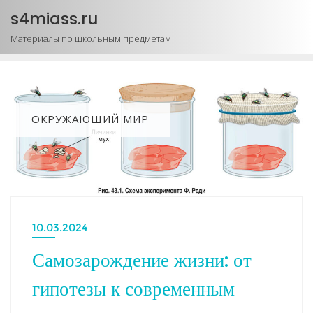
Промотать
s4miass.ru
к
Материалы по школьным предметам
содержимому
ОКРУЖАЮЩИЙ МИР
10.03.2024
Самозарождение жизни: от
гипотезы к современным