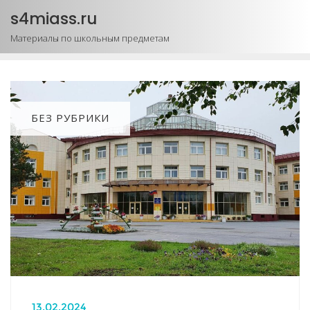
Промотать
s4miass.ru
к
Материалы по школьным предметам
содержимому
БЕЗ РУБРИКИ
13.02.2024