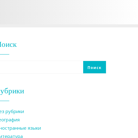
Поиск
Поиск
убрики
ез рубрики
еография
ностранные языки
итература