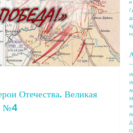
и
Г
д
К
п
И
И
А
рои Отечества. Великая
М
Ш №4
Ф
Я
Д
О