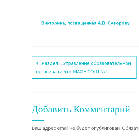
Викторина, посвященная А.В. Суворову
Навигация
Раздел I. Управление образовательной
по
организацией » МАОУ СОШ №4
записям
Добавить Комментарий
Ваш адрес email не будет опубликован.
Обязат