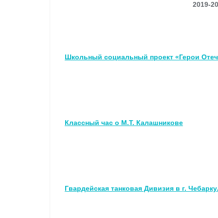
2019-2
Школьный социальный проект «Герои Отеч
Классный час о М.Т. Калашникове
Гвардейская танковая Дивизия в г. Чебарку