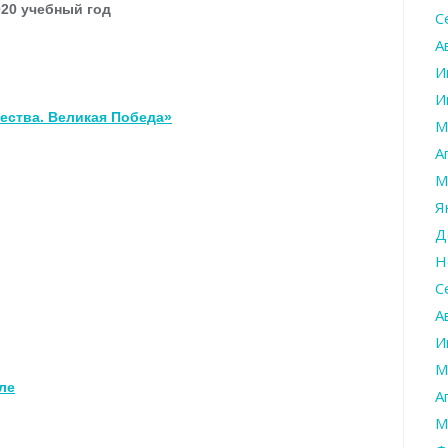
020 учебный год
С
А
И
И
ества. Великая Победа»
М
А
М
Я
Д
Н
С
А
И
М
ле
А
М