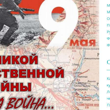
М
М
О
П
Р
Ф
Ф
С
К
к
Л
ч
П