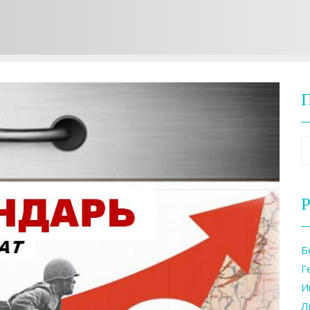
Р
Б
Г
И
Л