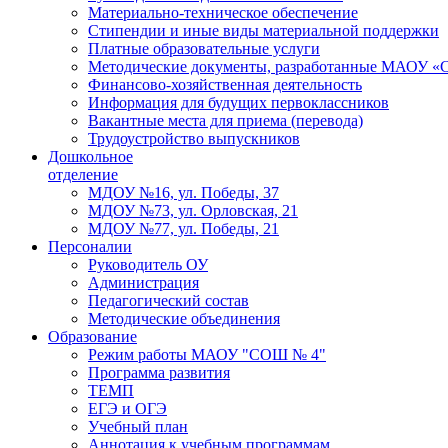
Материально-техническое обеспечение
Стипендии и иные виды материальной поддержки
Платные образовательные услуги
Методические документы, разработанные МАОУ 
Финансово-хозяйственная деятельность
Информация для будущих первоклассников
Вакантные места для приема (перевода)
Трудоустройство выпускников
Дошкольное
отделение
МДОУ №16, ул. Победы, 37
МДОУ №73, ул. Орловская, 21
МДОУ №77, ул. Победы, 21
Персоналии
Руководитель ОУ
Администрация
Педагогический состав
Методические объединения
Образование
Режим работы МАОУ "СОШ № 4"
Программа развития
ТЕМП
ЕГЭ и ОГЭ
Учебный план
Аннотация к учебным программам